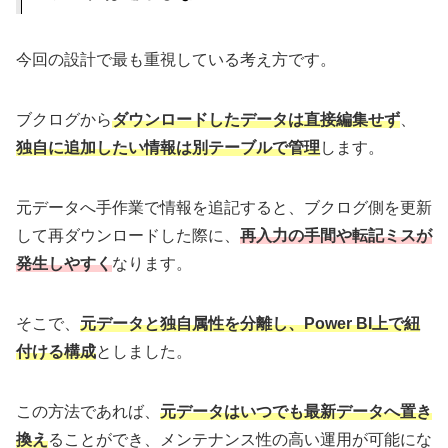
今回の設計で最も重視している考え方です。
ブクログから
ダウンロードしたデータは直接編集せず
、
独自に追加したい情報は別テーブルで管理
します。
元データへ手作業で情報を追記すると、ブクログ側を更新
して再ダウンロードした際に、
再入力
の手間
や転記ミスが
発生しやすく
なります。
そこで、
元データと独自属性を分離し、Power BI上で紐
付ける構成
としました。
この方法であれば、
元データはいつでも最新データへ置き
換え
ることができ、メンテナンス性の高い運用が可能にな