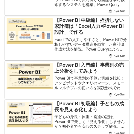
索するシステムを構築。Power Queryに
よるデータ整形からスタースキーマモデ
Kyo-Sun
リングまで、初学者向けに手順を徹底解
説します。
【Power BI 中級編】挫折しない
Power BI
家計簿は「Excel入力×Power BI
設計」で作る
Excelでの入力しやすさと、Power BIで分
析しやすいデータ構造を両立した家計簿
作成方法を解説。Power Queryによるデ
ータ加工やスタースキーマ設計の考え
Kyo-Sun
方、継続できる家計管理の実践ノウハウ
を紹介します。
【Power BI 入門編】事業別の売
Power BI
上分析をしてみよう
Power BIで事業別の予算と実績を比較！
アンピボットやクエリのマージ、スモー
ルマルチプルの使い方を実践形式でわか
りやすく解説します。
Kyo-Sun
【Power BI 初級編】子どもの成
Power BI
長を見える化しよう
子どもの身長・体重・発達の記録、
Power BIで楽しく「見える化」しません
か？初心者でも安心のステップ解説。家
族の思い出をもっとカタチに。
Kyo-Sun