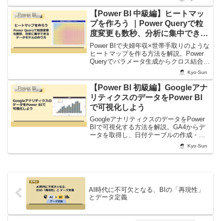
【Power BI 中級編】ヒートマッ
Power BI
プを作ろう ｜Power Queryで粒
度変更も数秒、分析に集中できる
データモデルの作り方
Power BIで夫婦年収×世帯手取りのような
ヒートマップを作る方法を解説。Power
Queryでパラメータ生成からクロス結合、
計算列、条件付き書式まで行い、粒度変
Kyo-Sun
更にも柔軟に対応する方法を紹介しま
す。
【Power BI 初級編】Googleアナ
Power BI
リティクスのデータをPower BI
で可視化しよう
GoogleアナリティクスのデータをPower
BIで可視化する方法を解説。GA4からデ
ータを取得し、日付テーブルの作成・
DAXメジャーの定義・複合グラフの作成
Kyo-Sun
まで、初級者向けにステップごとに説明
します。
AI時代に不可欠となる、BIの「再現性」
とデータ定義