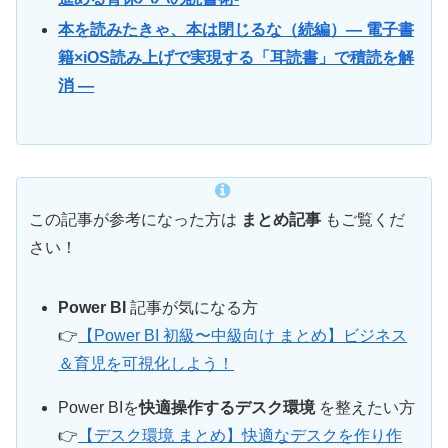
本を読みたきゃ、本は閉じるな（続編）― 電子書
籍×iOS読み上げで実現する「耳読書」で積読を解
消 ―
この記事が参考になった方は
まとめ記事
もご覧くだ
さい！
Power BI
記事が気になる方
👉
【Power BI 初級〜中級向け まとめ】ビジネス
＆育児を可視化しよう！
Power BIを
快適操作するデスク環境
を整えたい方
👉
【デスク環境 まとめ】快適なデスクを作り作