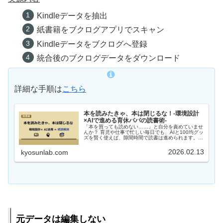
Kindleデータを抽出
紙書籍をブクログアプリでスキャン
Kindleデータをブクログへ登録
統合後のブクログデータをダウンロード
詳細な手順は
こちら
本を読みたきゃ、本は閉じるな！-環境設計
×AIで進める育休パパの読書術-
「本を買っても読めない……」と自分を責めていませ
んか？ 育児や仕事で忙しい毎日でも、AIと100均グッ
ズを賢く使えば、隙間時間で読書は進められます。蔵
書の整理から、AIによる本選び、ページを閉じない環
境づくりまで、今日から試せる「挫折しない読書術」
2026.02.13
kyosunlab.com
を育休中のパパが実体験から紹介します。
元データは編集しない