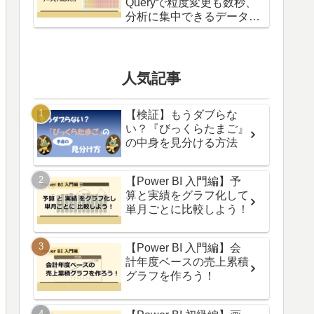
Queryで粒度変更も数秒、
分析に集中できるデータモ
デルの作り方
人気記事
【検証】もうダブらな
い？『びっくらたまご』
の中身を見分ける方法
【Power BI 入門編】予
算と実績をグラフ化して
単月ごとに比較しよう！
【Power BI 入門編】会
計年度ベースの売上累積
グラフを作ろう！