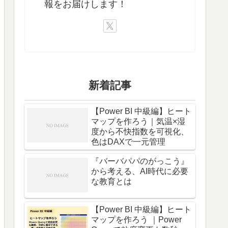
報をお届けします！
新着記事
【Power BI 中級編】ヒート
マップを作ろう｜気温×湿
度から不快指数を可視化、
色はDAXで一元管理
『バーバパパのがっこう』
から考える、AI時代に必要
な教育とは
【Power BI 中級編】ヒート
マップを作ろう ｜Power