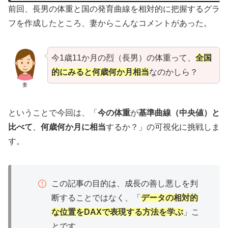
前回、長男の体重と国の発育曲線を相対的に把握するグラ
フを作成したところ、妻からこんなコメントがあった。
今1歳11か月の烈（長男）の体重って、
全国
的にみると何歳何か月相当
なのかしら？
妻
ということで今回は、「
今の体重
が
基準曲線（中央値）と
比べて
、
何歳何か月に相当
するか？」の可視化に挑戦しま
す。
この記事の目的は、成長の善し悪しを判
断することではなく、「
データの相対的
な位置をDAXで表現する方法を学ぶ
」こ
とです。