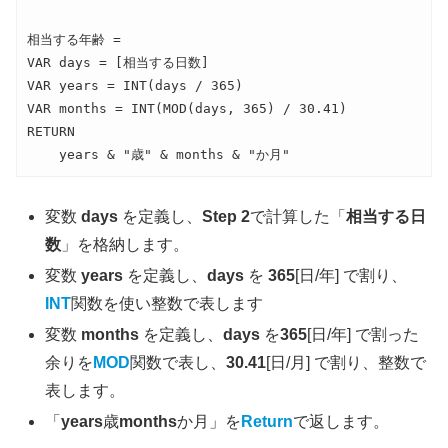
相当する年齢 = 

VAR days = [相当する日数]

VAR years = INT(days / 365)

VAR months = INT(MOD(days, 365) / 30.41)

RETURN

    years & "歳" & months & "か月"
変数
days
を定義し、
Step 2
で計算した「
相当する日
数
」を格納します。
変数
years
を定義し、
days
を
365
[日/年] で割り、
INT
関数を使い整数で表します
変数
months
を定義し、
days
を
365
[日/年] で割った
余りを
MOD
関数で表し、
30.41
[日/月] で割り、整数で
表します。
「
years
歳
months
か月」を
Return
で返します。