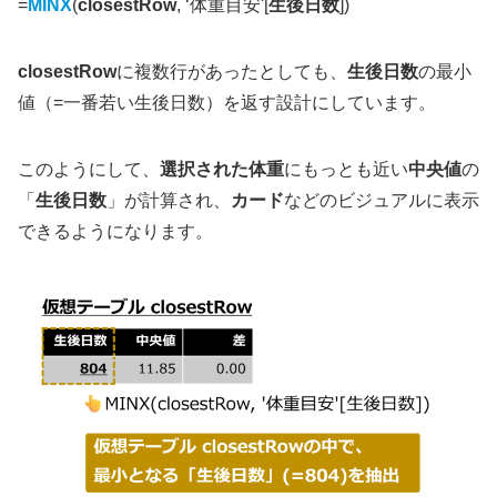
=
MINX
(
closestRow
, ‘体重目安'[
生後日数
])
closestRow
に複数行があったとしても、
生後日数
の最小
値（=一番若い生後日数）を返す設計にしています。
このようにして、
選択された体重
にもっとも近い
中央値
の
「
生後日数
」が計算され、
カード
などのビジュアルに表示
できるようになります。