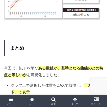
まとめ
今回は、以下を学び
ある数値が、基準となる曲線のどの時
点と等しいか
を可視化しました。
グラフ上で選択した体重をDAXで取得し、
「
カー
ド
」で表示
その体重が発育曲線の
どの時点（月齢）に最も近い
メニュー
ホーム
検索
トップ
サイドバー
かDAXで算出