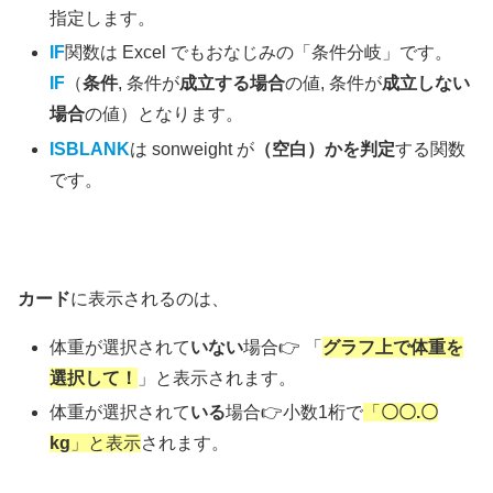
指定します。
IF
関数は Excel でもおなじみの「条件分岐」です。
IF
（
条件
, 条件が
成立する場合
の値, 条件が
成立しない
場合
の値）となります。
ISBLANK
は sonweight が
（空白）かを判定
する関数
です。
カード
に表示されるのは、
グラフ上で体重を
体重が選択されて
いない
場合👉 「
選択して！
」と表示されます。
体重が選択されて
いる
場合👉小数1桁で
「
〇
〇.〇
kg
」と表示
されます。