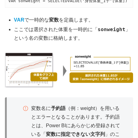
VAR sonweight = SELECTEDVALUE('身長体重_1子'[体重])
VAR
で一時的な
変数
を定義します。
sonweight
」
ここでは選択された体重を一時的に「
という名の変数に格納します。
変数名に
予約語
（例：weight）を用いる
とエラーとなることがあります。予約語
とは、Power BIにあらかじめ登録されて
いる「
変数に指定できない文字列
」のこ