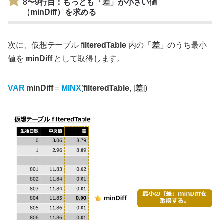
8〜9行目
：もっとも「
差
」が小さい値
（
minDiff
）を求める
次に、仮想テーブル
filteredTable
内の「
差
」のうち最小
値を
minDiff
として取得します。
VAR
minDiff
=
MINX
(
filteredTable
, [
差
])