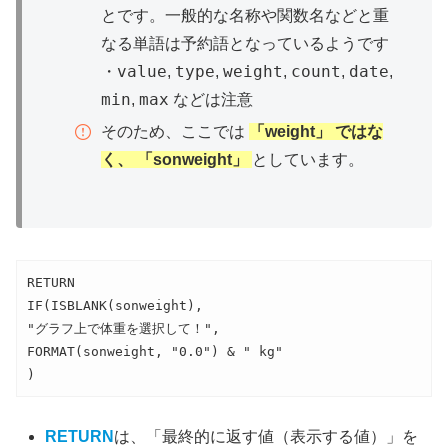
とです。一般的な名称や関数名などと重
なる単語は予約語となっているようです
value
type
weight
count
date
・
,
,
,
,
,
min
max
,
などは注意
そのため、ここでは
「
weight」 ではな
く、 「sonweight」
としています。
RETURN

IF(ISBLANK(sonweight),

"グラフ上で体重を選択して！",

FORMAT(sonweight, "0.0") & " kg"

)
RETURN
は、「最終的に返す値（表示する値）」を