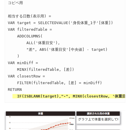
コピペ用

相当する日数(表示用) = 

VAR target = SELECTEDVALUE('身長体重_1子'[体重])

VAR filteredTable =

    ADDCOLUMNS(

        ALL('体重目安'),

        "差", ABS('体重目安'[中央値] - target)

    )

VAR minDiff =

    MINX(filteredTable, [差])

VAR closestRow =

    FILTER(filteredTable, [差] = minDiff)

RETURN

  IF(ISBLANK(target),"-", MINX(closestRow, '体重