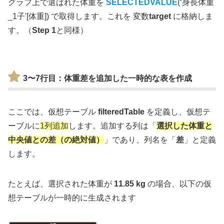
グラフ上で選ばれた体重を
SELECTEDVALUE
(‘身長体重
_1子'[体重]) で取得します。これを 変数
target
に格納しま
す。（
Step 1
と同様）
3〜7行目
：体重差を追加した一時的な表を作成
ここでは、仮想テーブル
filteredTable
を定義し、仮想テ
ーブルに
1列追加
します。追加する列は「
選択した体重と
中央値との差（の絶対値）
」であり、列名を「
差
」と定義
します。
たとえば、選択された体重が
11.85 kg
の場合、以下の仮
想テーブルが一時的に生成されます