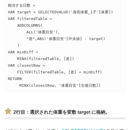
相当する日数 = 

VAR target = SELECTEDVALUE('身長体重_1子'[体重])

VAR filteredTable =

    ADDCOLUMNS(

        ALL('体重目安'),

        "差",ABS('体重目安'[中央値] - target)

    )

VAR minDiff =

    MINX(filteredTable, [差])

VAR closestRow =

    FILTER(filteredTable, [差] = minDiff)

RETURN

     MINX(closestRow, '体重目安'[生後日数])
2行目
：選択された体重を変数
target
に格納。